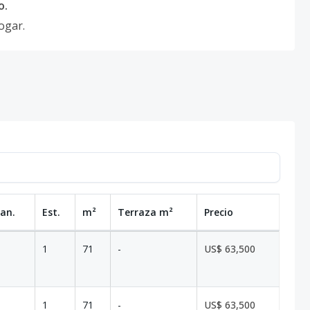
o.
ogar.
Ban.
Est.
m²
Terraza
m²
Precio
1
71
-
US$ 63,500
1
71
-
US$ 63,500