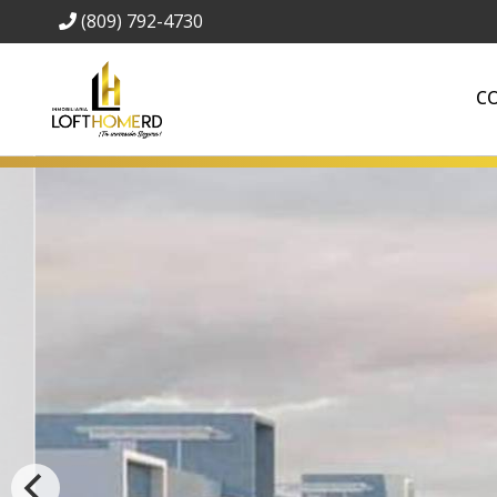
(809) 792-4730
C