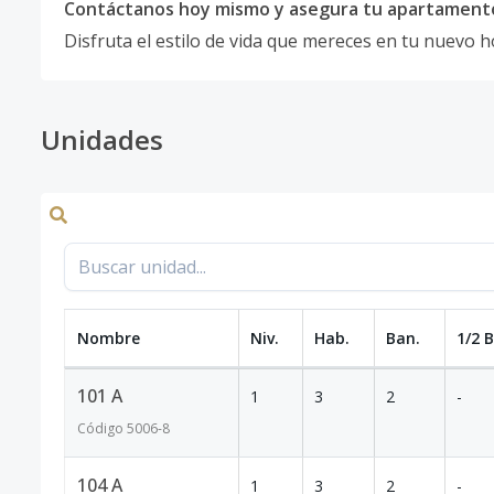
Contáctanos hoy mismo y asegura tu apartament
Disfruta el estilo de vida que mereces en tu nuevo h
Unidades
Nombre
Niv.
Hab.
Ban.
1/2 
101 A
1
3
2
-
Código
5006
-8
104 A
1
3
2
-