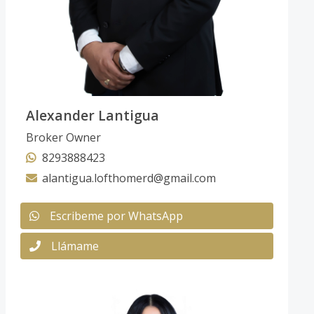
Alexander Lantigua
Broker Owner
8293888423
alantigua.lofthomerd@gmail.com
Escribeme por WhatsApp
Llámame