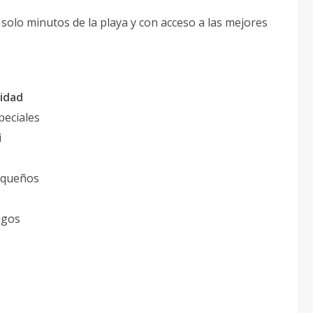
a solo minutos de la playa y con acceso a las mejores
lidad
eciales
i
pequeños
igos