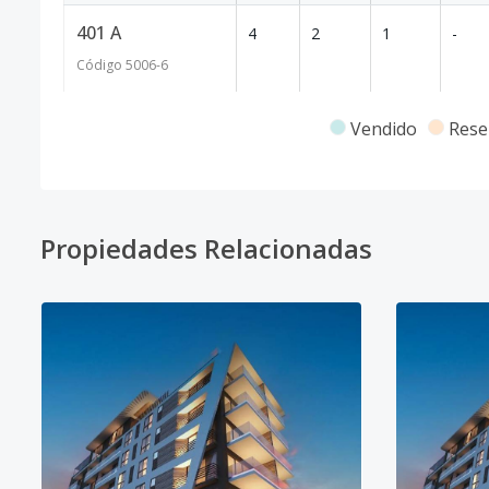
401 A
4
2
1
-
Código
5006
-6
Vendido
Rese
Propiedades Relacionadas