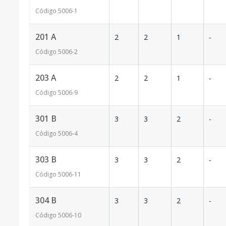
Código
5006
-1
201 A
2
2
1
-
Código
5006
-2
203 A
2
2
1
-
Código
5006
-9
301 B
3
3
2
-
Código
5006
-4
303 B
3
3
2
-
Código
5006
-11
304 B
3
3
2
-
Código
5006
-10