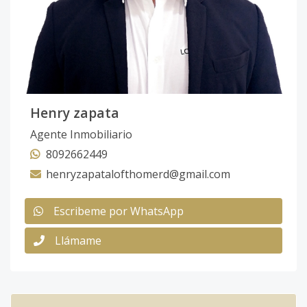
Henry zapata
Agente Inmobiliario
8092662449
henryzapatalofthomerd@gmail.com
Escribeme por WhatsApp
Llámame