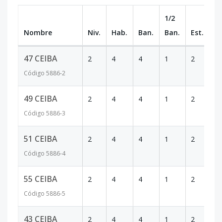
1/2
Nombre
Niv.
Hab.
Ban.
Ban.
Est.
m
47 CEIBA
2
4
4
1
2
5
Código
5886
-2
49 CEIBA
2
4
4
1
2
6
Código
5886
-3
51 CEIBA
2
4
4
1
2
6
Código
5886
-4
55 CEIBA
2
4
4
1
2
6
Código
5886
-5
43 CEIBA
2
4
4
1
2
6