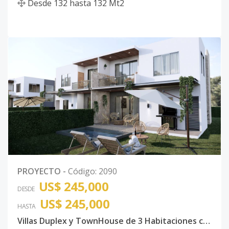
Desde
132
hasta
132
Mt2
PROYECTO
-
Código
:
2090
US$ 245,000
DESDE
US$ 245,000
HASTA
Villas Duplex y TownHouse de 3 Habitaciones con piscina Vista Cana