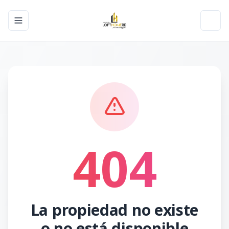
Toggle navigation menu
Toggl
404
La propiedad no existe
o no está disponible