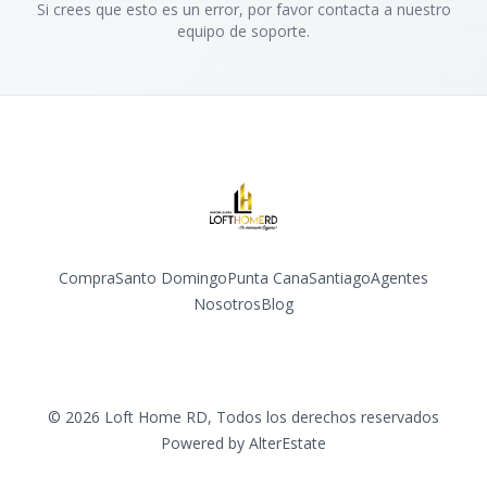
Si crees que esto es un error, por favor contacta a nuestro
equipo de soporte.
Compra
Santo Domingo
Punta Cana
Santiago
Agentes
Nosotros
Blog
Facebook
Instagram
YouTube
©
2026
Loft Home RD
,
Todos los derechos reservados
Powered by
AlterEstate