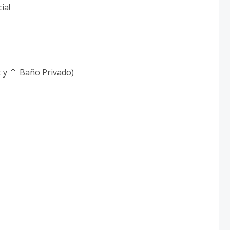
cia!
t y 🚿 Baño Privado)