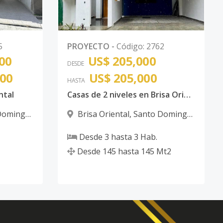
5
PROYECTO
-
Código
:
2762
00
US$ 205,000
DESDE
000
US$ 205,000
HASTA
ntal
Casas de 2 niveles en Brisa Oriental de San Isidro, SDE, Zona Oriental
Domingo
Brisa Oriental
,
Santo Domingo
Este
Desde
3
hasta
3
Hab.
Desde
145
hasta
145
Mt2