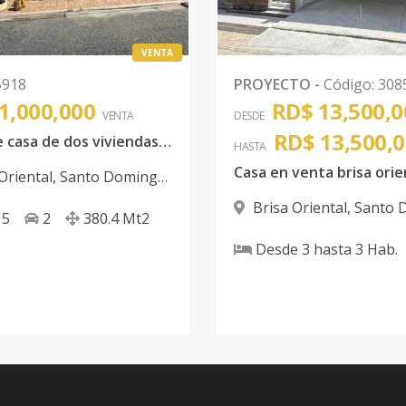
VENTA
5918
PROYECTO
-
Código
:
308
1,000,000
RD$ 13,500,0
VENTA
DESDE
RD$ 13,500,
Venta de casa de dos viviendas en brisa oriental
HASTA
Casa en venta brisa orie
Oriental
,
Santo Domingo
Brisa Oriental
,
Santo 
5
2
380.4
Mt2
Este
Desde
3
hasta
3
Hab.