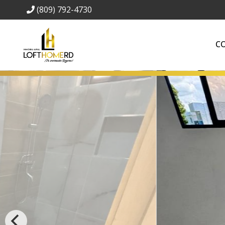
(809) 792-4730
C