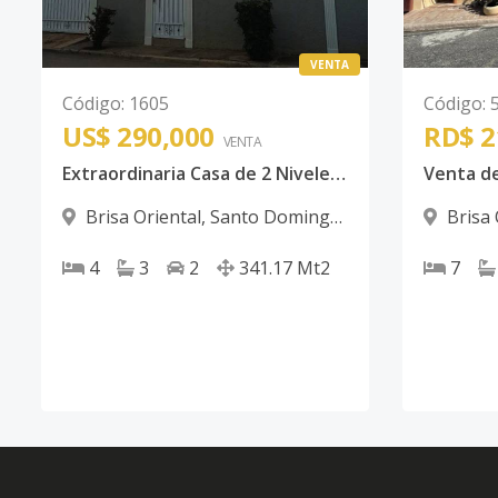
VENTA
Código
:
1605
Código
:
US$ 290,000
RD$ 2
VENTA
Extraordinaria Casa de 2 Niveles Ideal para Ti y Tu Familia con el Espacio y el Confort que Mereces, con Excelente Terminaciones en Brisa Oriental Muy Cerca de la Autopista de San Isidro
Brisa Oriental
,
Santo Domingo
Brisa 
Este
Este
4
3
2
341.17
Mt2
7