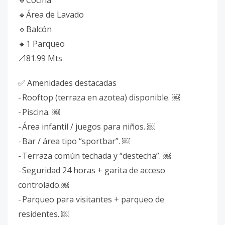
🔹Cocina
🔹Área de Lavado
🔹Balcón
🔹1 Parqueo
📐81.99 Mts
✅ Amenidades destacadas
- Rooftop (terraza en azotea) disponible. ￼
- Piscina. ￼
- Área infantil / juegos para niños. ￼
- Bar / área tipo “sportbar”. ￼
- Terraza común techada y “destecha”. ￼
- Seguridad 24 horas + garita de acceso
controlado.￼
- Parqueo para visitantes + parqueo de
residentes. ￼