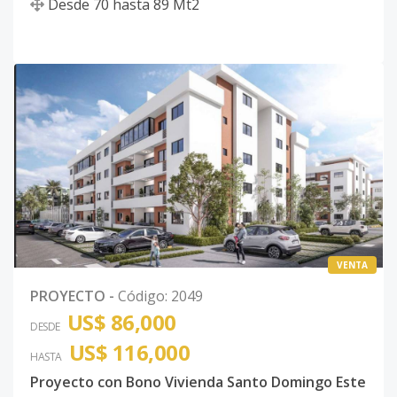
Desde
70
hasta
89
Mt2
VENTA
PROYECTO
-
Código
:
2049
US$ 86,000
DESDE
US$ 116,000
HASTA
Proyecto con Bono Vivienda Santo Domingo Este