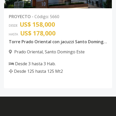
PROYECTO
-
Código
:
5660
US$ 158,000
DESDE
US$ 178,000
HASTA
Torre Prado Oriental con jacuzzi Santo Domingo Este con ancestor
Prado Oriental
,
Santo Domingo Este
Desde
3
hasta
3
Hab.
Desde
125
hasta
125
Mt2