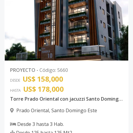
PROYECTO
-
Código
:
5660
US$ 158,000
DESDE
US$ 178,000
HASTA
Torre Prado Oriental con jacuzzi Santo Domingo Este con ancestor
Prado Oriental
,
Santo Domingo Este
Desde
3
hasta
3
Hab.
Desde
125
hasta
125
Mt2