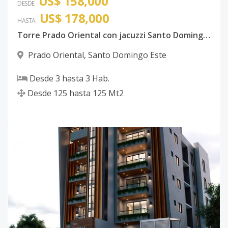
US$ 158,000
DESDE
US$ 178,000
HASTA
Torre Prado Oriental con jacuzzi Santo Domingo Este con ancestor
Prado Oriental
,
Santo Domingo Este
Desde
3
hasta
3
Hab.
Desde
125
hasta
125
Mt2