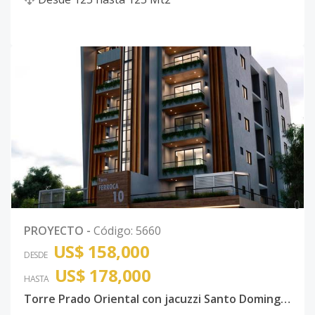
0
PROYECTO
-
Código
:
5660
US$ 158,000
DESDE
US$ 178,000
HASTA
Torre Prado Oriental con jacuzzi Santo Domingo Este con ancestor