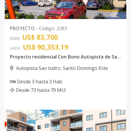
PROYECTO
-
Código
:
3283
US$ 83,700
DESDE
US$ 90,353.19
HASTA
Proyecto residencial Con Bono Autopista de San Isidro
Autopista San Isidro
,
Santo Domingo Este
Desde
3
hasta
3
Hab.
Desde
73
hasta
79
Mt2