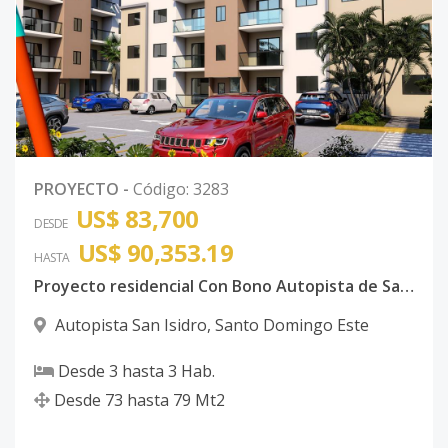
PROYECTO
-
Código
:
3283
US$ 83,700
DESDE
US$ 90,353.19
HASTA
Proyecto residencial Con Bono Autopista de San Isidro
Autopista San Isidro
,
Santo Domingo Este
Desde
3
hasta
3
Hab.
Desde
73
hasta
79
Mt2