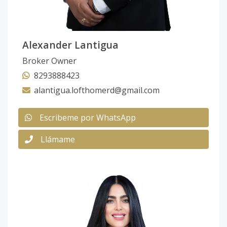
Alexander Lantigua
Broker Owner
8293888423
alantigua.lofthomerd@gmail.com
Escribeme por WhatsApp
Llámame