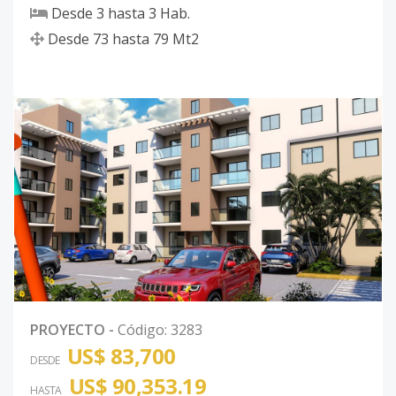
Desde
3
hasta
3
Hab.
Desde
73
hasta
79
Mt2
PROYECTO
-
Código
:
3283
US$ 83,700
DESDE
US$ 90,353.19
HASTA