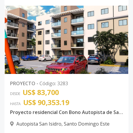
PROYECTO
-
Código
:
3283
US$ 83,700
DESDE
US$ 90,353.19
HASTA
Proyecto residencial Con Bono Autopista de San Isidro
Autopista San Isidro
,
Santo Domingo Este