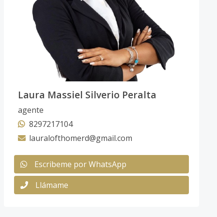
Laura Massiel Silverio Peralta
agente
8297217104
lauralofthomerd@gmail.com
Escribeme por WhatsApp
Llámame