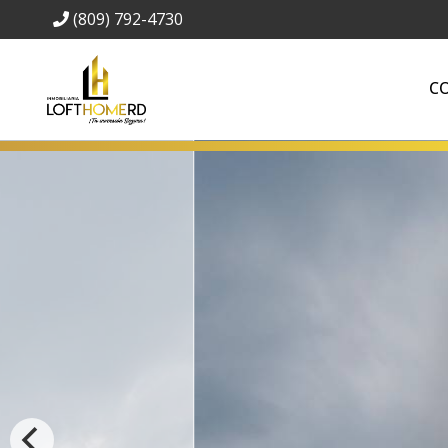
(809) 792-4730
C