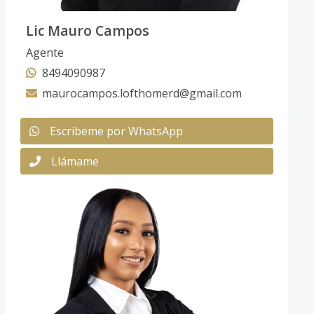
Lic Mauro Campos
Agente
8494090987
maurocampos.lofthomerd@gmail.com
Escribeme por WhatsApp
Llámame