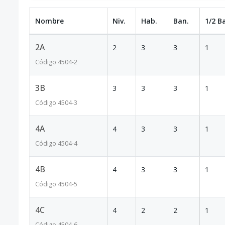
Nombre
Niv.
Hab.
Ban.
1/2 B
2A
2
3
3
1
Código
4504
-2
3B
3
3
3
1
Código
4504
-3
4A
4
3
3
1
Código
4504
-4
4B
4
3
3
1
Código
4504
-5
4C
4
2
2
1
Código
4504
-6