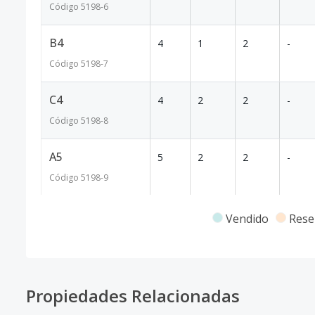
Código
5198
-6
B4
4
1
2
-
Código
5198
-7
C4
4
2
2
-
Código
5198
-8
A5
5
2
2
-
Código
5198
-9
B5
5
1
2
-
Vendido
Rese
Código
5198
-10
B7
7
2
2
-
Propiedades Relacionadas
Código
5198
-11