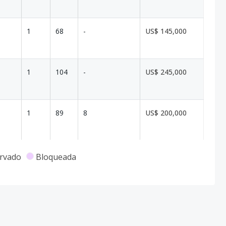
1
68
-
US$ 145,000
1
104
-
US$ 245,000
1
89
8
US$ 200,000
1
67
-
US$ 150,000
rvado
Bloqueada
1
109
32
US$ 285,000