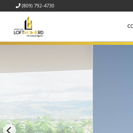
(809) 792-4730
C