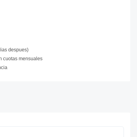
 dias despues)
 en cuotas mensuales
ncia