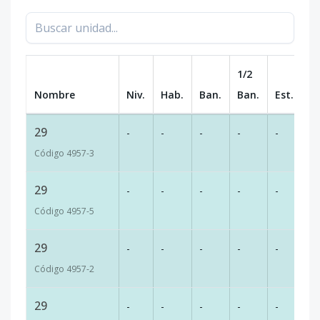
1/2
Nombre
Niv.
Hab.
Ban.
Ban.
Est.
m
29
-
-
-
-
-
40
Código
4957
-3
29
-
-
-
-
-
40
Código
4957
-5
29
-
-
-
-
-
40
Código
4957
-2
29
-
-
-
-
-
40