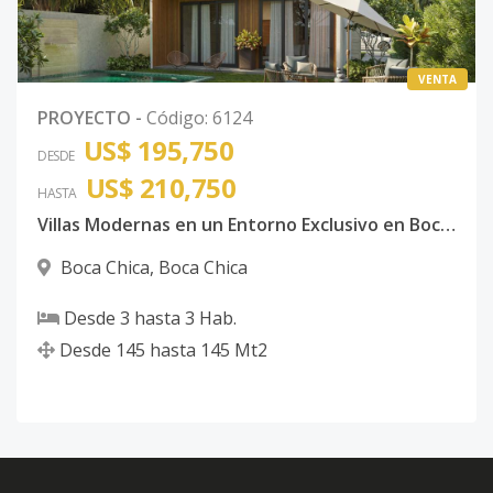
VENTA
PROYECTO
-
Código
:
6124
US$ 195,750
DESDE
US$ 210,750
HASTA
Villas Modernas en un Entorno Exclusivo en Boca Chica
Boca Chica
,
Boca Chica
Desde
3
hasta
3
Hab.
Desde
145
hasta
145
Mt2