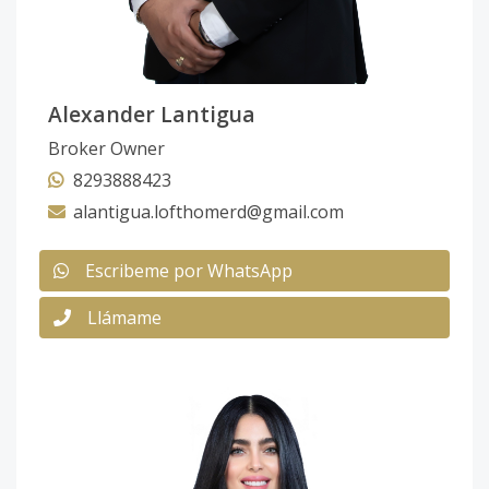
Alexander Lantigua
Broker Owner
8293888423
alantigua.lofthomerd@gmail.com
Escribeme por WhatsApp
Llámame