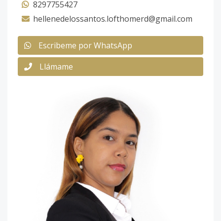
8297755427
hellenedelossantos.lofthomerd@gmail.com
Escribeme por WhatsApp
Llámame