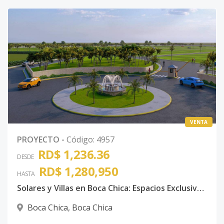
VENTA
PROYECTO
-
Código
:
4957
RD$ 1,236.36
DESDE
RD$ 1,280,950
HASTA
Solares y Villas en Boca Chica: Espacios Exclusivos con Plan de Pago Flexible
Boca Chica
,
Boca Chica