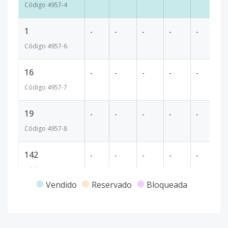
Código
4957
-4
1
-
-
-
-
-
18
Código
4957
-6
16
-
-
-
-
-
1
Código
4957
-7
19
-
-
-
-
-
1
Código
4957
-8
142
-
-
-
-
-
1
Código
4957
-9
Vendido
Reservado
Bloqueada
187
-
-
-
-
-
2
Código
4957
-10