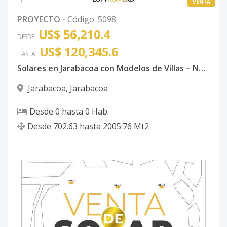
VENTA
PROYECTO
-
Código
:
5098
US$ 56,210.4
DESDE
US$ 120,345.6
HASTA
Solares en Jarabacoa con Modelos de Villas – Naturaleza, Confort e Inversión
Jarabacoa
,
Jarabacoa
Desde
0
hasta
0
Hab.
Desde
702.63
hasta
2005.76
Mt2