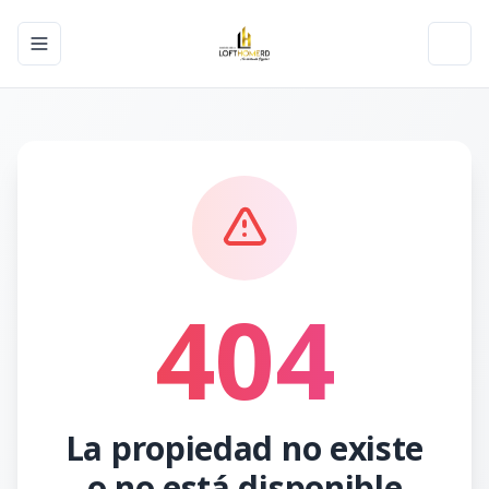
Toggle navigation menu
Toggl
404
La propiedad no existe
o no está disponible