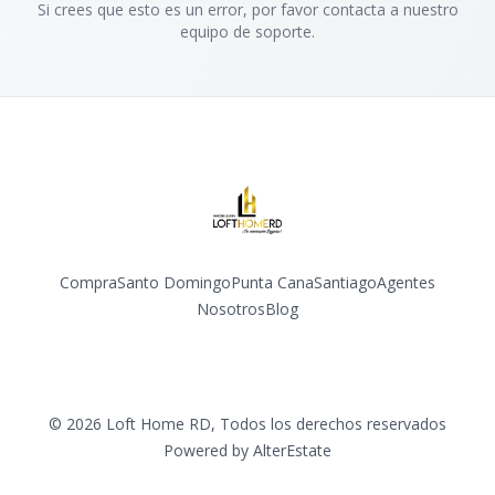
Si crees que esto es un error, por favor contacta a nuestro
equipo de soporte.
Compra
Santo Domingo
Punta Cana
Santiago
Agentes
Nosotros
Blog
Facebook
Instagram
YouTube
©
2026
Loft Home RD
,
Todos los derechos reservados
Powered by
AlterEstate