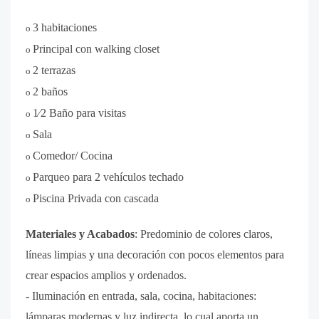
3 habitaciones
o
Principal con walking closet
o
2 terrazas
o
2 baños
o
1⁄2 Baño para visitas
o
Sala
o
Comedor/ Cocina
o
Parqueo para 2 vehículos techado
o
Piscina Privada con cascada
o
Materiales y Acabados
:
Predominio de colores claros,
líneas limpias y una decoración con pocos elementos para
crear espacios amplios y ordenados.
- Iluminación en entrada, sala, cocina, habitaciones:
lámparas modernas y luz indirecta, lo cual aporta un