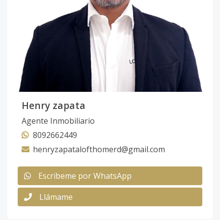
Henry zapata
Agente Inmobiliario
8092662449
henryzapatalofthomerd@gmail.com
Escribeme por WhatsApp
Llámame