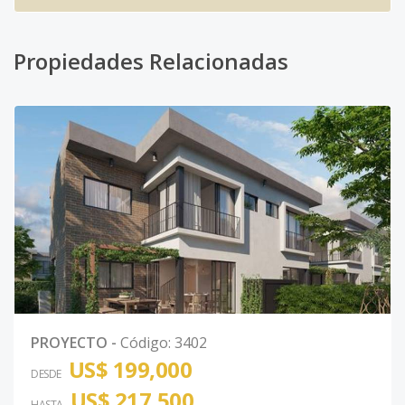
Propiedades Relacionadas
PROYECTO
-
Código
:
3402
US$ 199,000
DESDE
US$ 217,500
HASTA