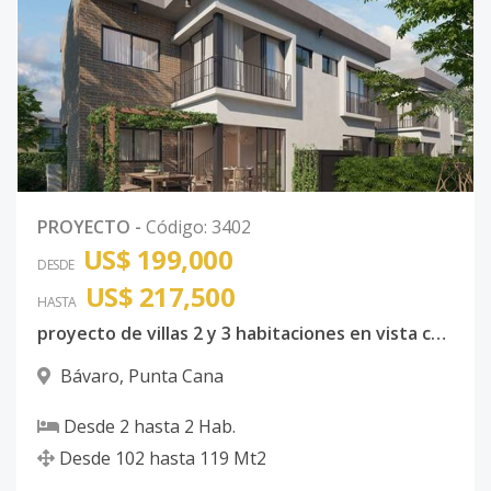
PROYECTO
-
Código
:
3402
US$ 199,000
DESDE
US$ 217,500
HASTA
proyecto de villas 2 y 3 habitaciones en vista cana
Bávaro
,
Punta Cana
Desde
2
hasta
2
Hab.
Desde
102
hasta
119
Mt2