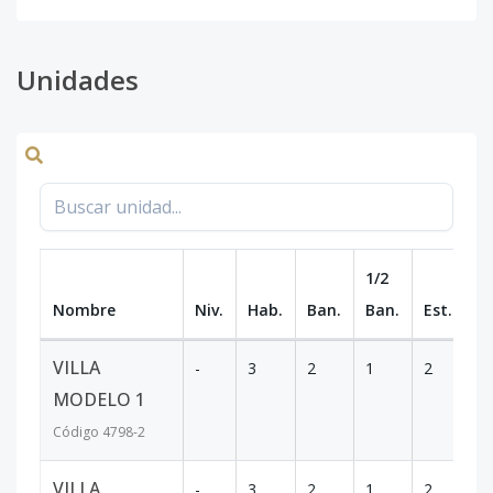
Unidades
1/2
Nombre
Niv.
Hab.
Ban.
Ban.
Est.
m
VILLA
-
3
2
1
2
2
MODELO 1
Código
4798
-2
VILLA
-
3
2
1
2
1