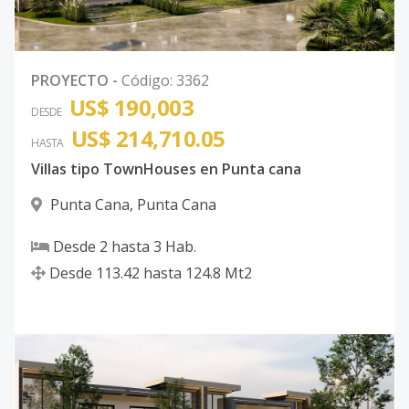
PROYECTO
-
Código
:
3362
US$ 190,003
DESDE
US$ 214,710.05
HASTA
Villas tipo TownHouses en Punta cana
Punta Cana
,
Punta Cana
Desde
2
hasta
3
Hab.
Desde
113.42
hasta
124.8
Mt2