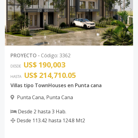
PROYECTO
-
Código
:
3362
US$ 190,003
DESDE
US$ 214,710.05
HASTA
Villas tipo TownHouses en Punta cana
Punta Cana
,
Punta Cana
Desde
2
hasta
3
Hab.
Desde
113.42
hasta
124.8
Mt2