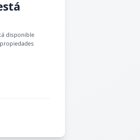
está
tá disponible
 propiedades