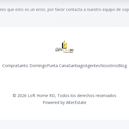
rees que esto es un error, por favor contacta a nuestro equipo de sop
Compra
Santo Domingo
Punta Cana
Santiago
Agentes
Nosotros
Blog
Facebook
Instagram
YouTube
©
2026
Loft Home RD
,
Todos los derechos reservados
Powered by
AlterEstate