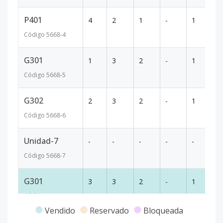
P401
4
2
1
-
1
64
Código
5668
-4
G301
1
3
2
-
1
90
Código
5668
-5
G302
2
3
2
-
1
90
Código
5668
-6
Unidad-7
-
-
-
-
-
-
Código
5668
-7
G301
3
3
2
-
1
90
Código
5668
-8
Vendido
Reservado
Bloqueada
G401
4
3
2
-
1
90