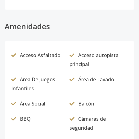
Código
5668
-9
Apartamento
Amenidades
-
3
2
-
1
-
102 Edificio J
Código
5668
-10
Acceso Asfaltado
Acceso autopista
Edificio J
-
3
2
-
1
-
principal
Apartamento
102
Area De Juegos
Área de Lavado
Código
5668
-11
Infantiles
Área Social
Balcón
BBQ
Cámaras de
seguridad