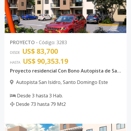
PROYECTO
-
Código
:
3283
US$ 83,700
DESDE
US$ 90,353.19
HASTA
Proyecto residencial Con Bono Autopista de San Isidro
Autopista San Isidro
,
Santo Domingo Este
Desde
3
hasta
3
Hab.
Desde
73
hasta
79
Mt2