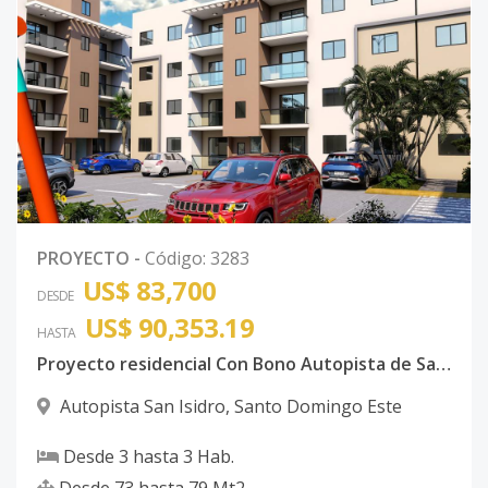
PROYECTO
-
Código
:
3283
US$ 83,700
DESDE
US$ 90,353.19
HASTA
Proyecto residencial Con Bono Autopista de San Isidro
Autopista San Isidro
,
Santo Domingo Este
Desde
3
hasta
3
Hab.
Desde
73
hasta
79
Mt2