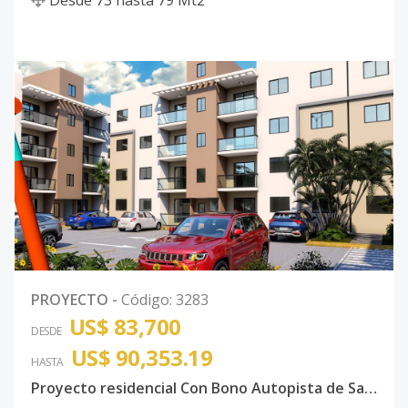
PROYECTO
-
Código
:
3283
US$ 83,700
DESDE
US$ 90,353.19
HASTA
Proyecto residencial Con Bono Autopista de San Isidro