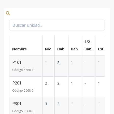
1/2
Nombre
Niv.
Hab.
Ban.
Ban.
Est.
m
P101
1
2
1
-
1
64
Código
5668
-1
P201
2
2
1
-
1
64
Código
5668
-2
P301
3
2
1
-
1
64
Código
5668
-3