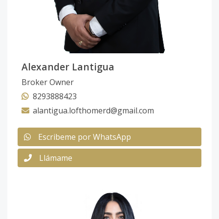
Alexander Lantigua
Broker Owner
8293888423
alantigua.lofthomerd@gmail.com
Escribeme por WhatsApp
Llámame