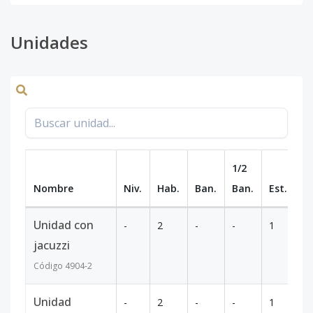
Unidades
1/2
Nombre
Niv.
Hab.
Ban.
Ban.
Est.
m
Unidad con
-
2
-
-
1
14
jacuzzi
Código
4904
-2
Unidad
-
2
-
-
1
93