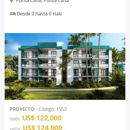
Punta Cana
,
Punta Cana
Desde
0
hasta
0
Hab.
PROYECTO
-
Código
:
1553
US$ 122,000
DESDE
US$ 124,000
HASTA