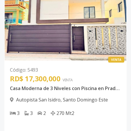
VENTA
Código
:
5493
RD$ 17,300,000
VENTA
Casa Moderna de 3 Niveles con Piscina en Prado Oriental – San Isidro
Autopista San Isidro
,
Santo Domingo Este
3
3
2
270
Mt2