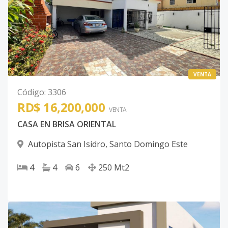
VENTA
Código
:
3306
RD$ 16,200,000
VENTA
CASA EN BRISA ORIENTAL
Autopista San Isidro
,
Santo Domingo Este
4
4
6
250
Mt2