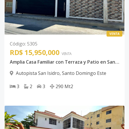
VENTA
Código
:
5305
RD$ 15,950,000
VENTA
Amplia Casa Familiar con Terraza y Patio en San Isidro, Santo Domingo Este
Autopista San Isidro
,
Santo Domingo Este
3
2
3
290
Mt2