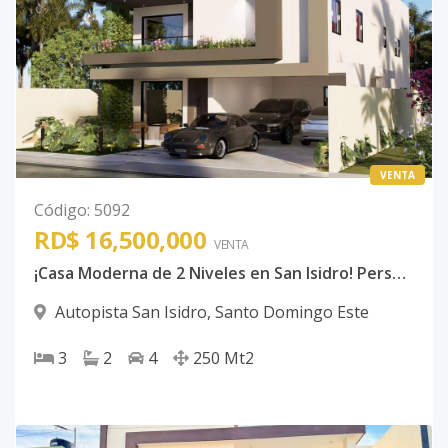
VENTA
Código
:
5092
RD$ 16,500,000
VENTA
¡Casa Moderna de 2 Niveles en San Isidro! Personaliza tu Espacio
Autopista San Isidro
,
Santo Domingo Este
3
2
4
250
Mt2