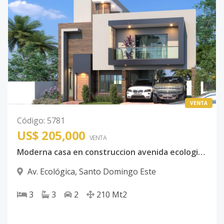
VENTA
Código
:
5781
US$ 205,000
VENTA
Moderna casa en construccion avenida ecologica Farallon
Av. Ecológica
,
Santo Domingo Este
3
3
2
210
Mt2