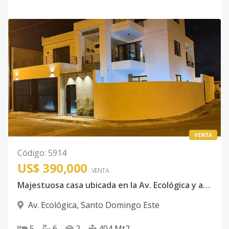
VENTA
Código
:
5914
US$ 390,000
VENTA
Majestuosa casa ubicada en la Av. Ecológica y acceso por las Americas
Av. Ecológica
,
Santo Domingo Este
5
6
2
404
Mt2