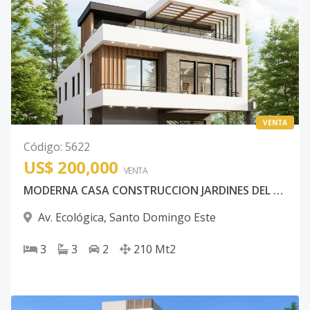
VENTA
Código
:
5622
US$ 200,000
VENTA
MODERNA CASA CONSTRUCCION JARDINES DEL FARALLON
Av. Ecológica
,
Santo Domingo Este
3
3
2
210
Mt2