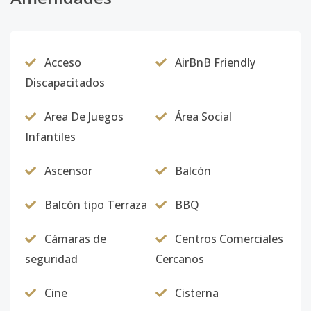
Código
4341
-11
Bloque O
-
3
2
-
2
1
Acceso
AirBnB Friendly
Código
4341
-12
Discapacitados
Bloque P
-
3
2
-
2
1
Area De Juegos
Área Social
Código
4341
-13
Infantiles
Bloque Q
-
3
2
-
2
1
Ascensor
Balcón
Código
4341
-14
Balcón tipo Terraza
BBQ
Bloque R
-
2
2
1
2
1
Cámaras de
Centros Comerciales
Código
4341
-15
seguridad
Cercanos
Bloque S
-
2
2
1
2
1
Cine
Cisterna
Código
4341
-16