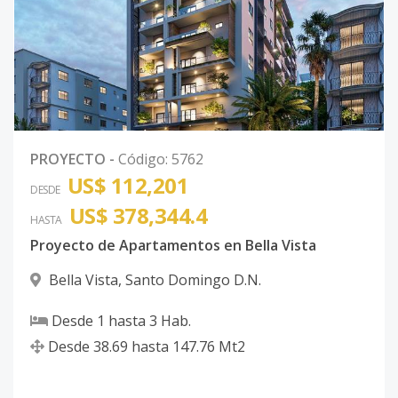
PROYECTO
-
Código
:
5762
US$ 112,201
DESDE
US$ 378,344.4
HASTA
Proyecto de Apartamentos en Bella Vista
Bella Vista
,
Santo Domingo D.N.
Desde
1
hasta
3
Hab.
Desde
38.69
hasta
147.76
Mt2