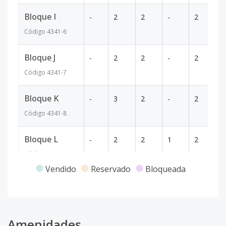
Bloque I
-
2
2
-
2
1
Código
4341
-6
Bloque J
-
2
2
-
2
8
Código
4341
-7
Bloque K
-
3
2
-
2
1
Código
4341
-8
Bloque L
-
2
2
1
2
1
Código
4341
-9
Vendido
Reservado
Bloqueada
Bloque M
-
2
2
1
2
1
Código
4341
-10
Bloque N
Amenidades
-
2
2
1
2
1