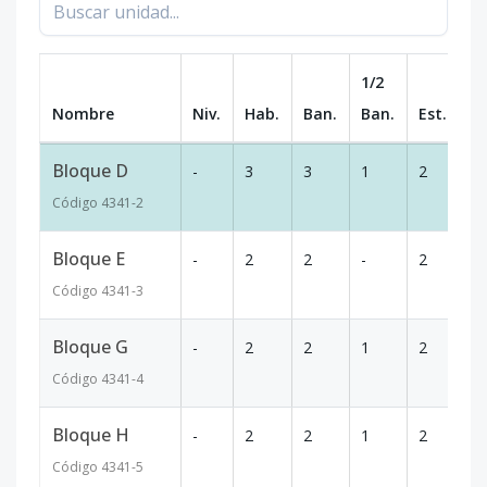
1/2
Nombre
Niv.
Hab.
Ban.
Ban.
Est.
m
Bloque D
-
3
3
1
2
1
Código
4341
-2
Bloque E
-
2
2
-
2
9
Código
4341
-3
Bloque G
-
2
2
1
2
1
Código
4341
-4
Bloque H
-
2
2
1
2
1
Código
4341
-5