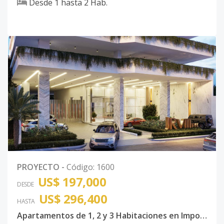
Desde
1
hasta
2
Hab.
PROYECTO
-
Código
:
1600
US$ 197,000
DESDE
US$ 296,400
HASTA
Apartamentos de 1, 2 y 3 Habitaciones en Imponente Torre Situada en Bella Vista.