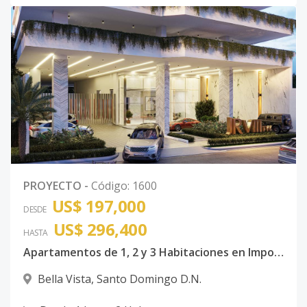
PROYECTO
-
Código
:
1600
US$ 197,000
DESDE
US$ 296,400
HASTA
Apartamentos de 1, 2 y 3 Habitaciones en Imponente Torre Situada en Bella Vista.
Bella Vista
,
Santo Domingo D.N.