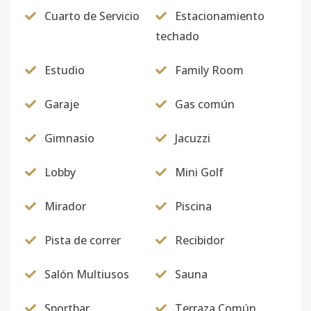
Cuarto de Servicio
Estacionamiento
Bloque T
-
2
2
-
2
8
techado
Código
4341
-17
Estudio
Family Room
Bloque U
-
2
2
-
2
1
Código
4341
-18
Garaje
Gas común
Bloque C
-
2
2
1
2
1
Gimnasio
Jacuzzi
Código
4341
-1
Lobby
Mini Golf
Mirador
Piscina
Pista de correr
Recibidor
Salón Multiusos
Sauna
Sportbar
Terraza Común