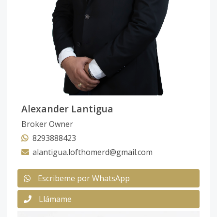
Alexander Lantigua
Broker Owner
8293888423
alantigua.lofthomerd@gmail.com
Escribeme por WhatsApp
Llámame