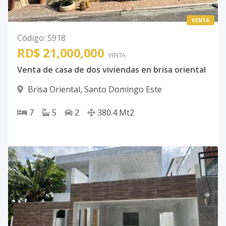
VENTA
Código
:
5918
RD$ 21,000,000
VENTA
Venta de casa de dos viviendas en brisa oriental
Brisa Oriental
,
Santo Domingo Este
7
5
2
380.4
Mt2