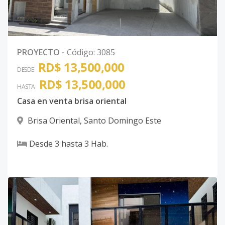
PROYECTO
-
Código
:
3085
RD$ 13,500,000
DESDE
RD$ 13,500,000
HASTA
Casa en venta brisa oriental
Brisa Oriental
,
Santo Domingo Este
Desde
3
hasta
3
Hab.