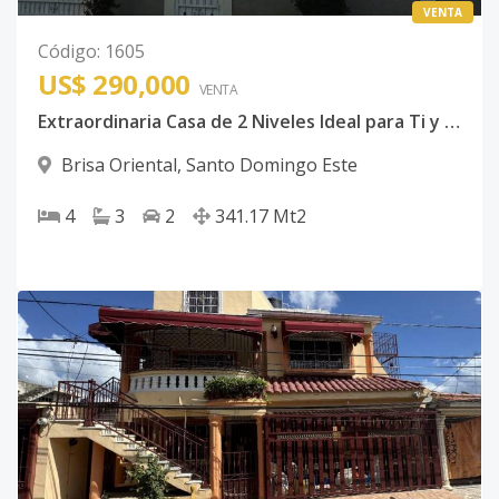
VENTA
Código
:
1605
US$ 290,000
VENTA
Extraordinaria Casa de 2 Niveles Ideal para Ti y Tu Familia con el Espacio y el Confort que Mereces, con Excelente Terminaciones en Brisa Oriental Muy Cerca de la Autopista de San Isidro
Brisa Oriental
,
Santo Domingo Este
4
3
2
341.17
Mt2