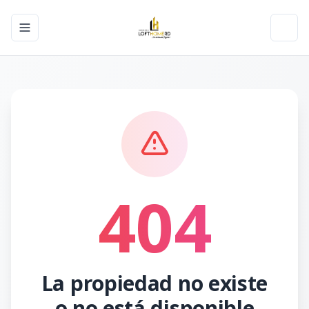
Toggle navigation menu
Toggl
404
La propiedad no existe
o no está disponible