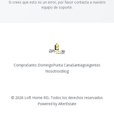
Si crees que esto es un error, por favor contacta a nuestro
equipo de soporte.
Compra
Santo Domingo
Punta Cana
Santiago
Agentes
Nosotros
Blog
Facebook
Instagram
YouTube
©
2026
Loft Home RD
,
Todos los derechos reservados
Powered by
AlterEstate