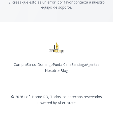
Si crees que esto es un error, por favor contacta a nuestro
equipo de soporte.
Compra
Santo Domingo
Punta Cana
Santiago
Agentes
Nosotros
Blog
Facebook
Instagram
YouTube
©
2026
Loft Home RD
,
Todos los derechos reservados
Powered by
AlterEstate