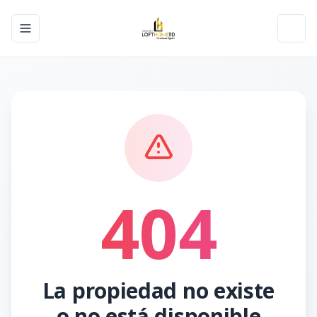
Toggle navigation menu
Toggl
404
La propiedad no existe
o no está disponible