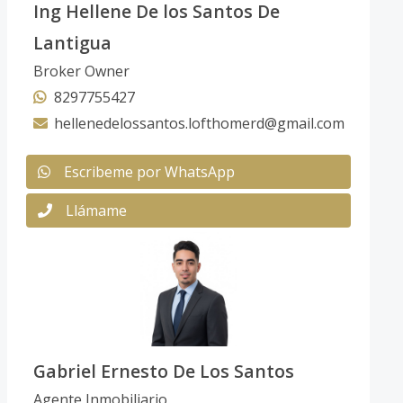
Ing Hellene De los Santos De
Lantigua
Broker Owner
8297755427
hellenedelossantos.lofthomerd@gmail.com
Escribeme por WhatsApp
Llámame
Gabriel Ernesto De Los Santos
Agente Inmobiliario