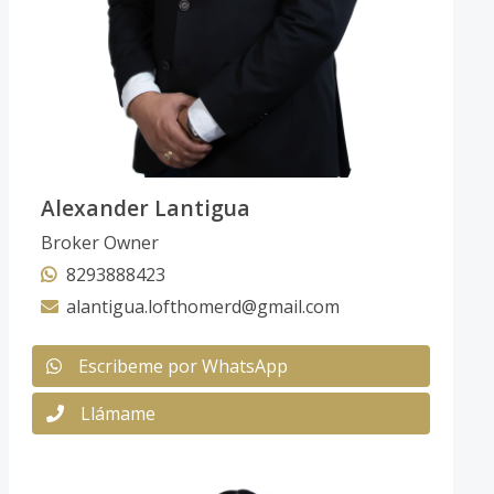
Alexander Lantigua
Broker Owner
8293888423
alantigua.lofthomerd@gmail.com
Escribeme por WhatsApp
Llámame