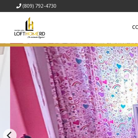
(809) 792-4730
C