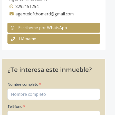
8292151254
agentelofthomerd@gmail.com
Escribeme por WhatsApp
Llámame
¿Te interesa este inmueble?
Nombre completo
*
Teléfono
*