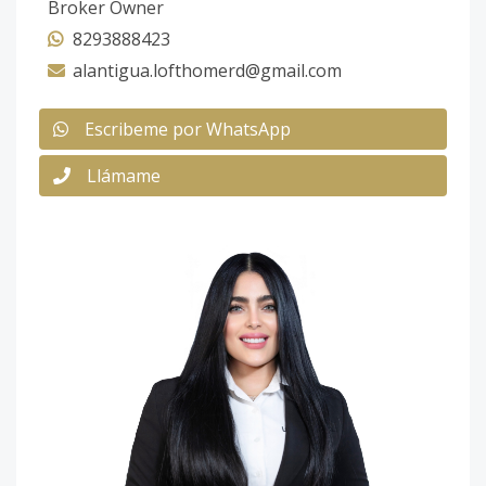
Broker Owner
8293888423
alantigua.lofthomerd@gmail.com
Escribeme por WhatsApp
Llámame