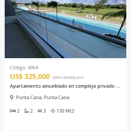
Código
:
4964
US$ 325,000
VENTA AMUEBLADO
Apartamento amueblado en complejo privado de punta cana con playa y campo de golf
Punta Cana
,
Punta Cana
2
2
3
130
Mt2