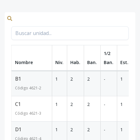
1/2
Nombre
Niv.
Hab.
Ban.
Ban.
Est.
m
B1
1
2
2
-
1
8
Código
4621
-2
C1
1
2
2
-
1
8
Código
4621
-3
D1
1
2
2
-
1
8
Código
4621
-4