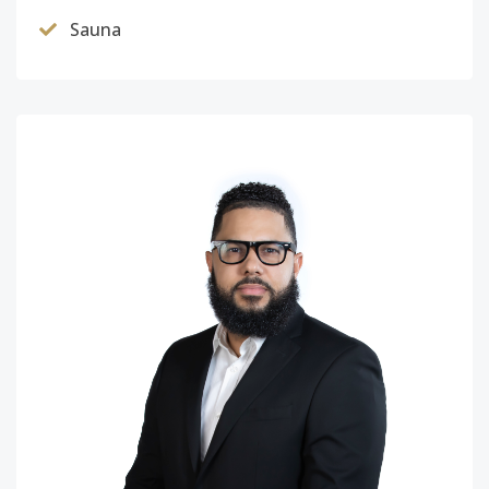
Sauna
B103
1
1
1
1
1
7
Código
3967
-17
B201
2
1
1
1
1
7
Código
3967
-18
B202
2
1
1
1
1
7
Código
3967
-19
B203
2
1
1
1
1
7
Código
3967
-20
B301
3
1
1
1
1
7
Código
3967
-21
B302
3
1
1
1
1
7