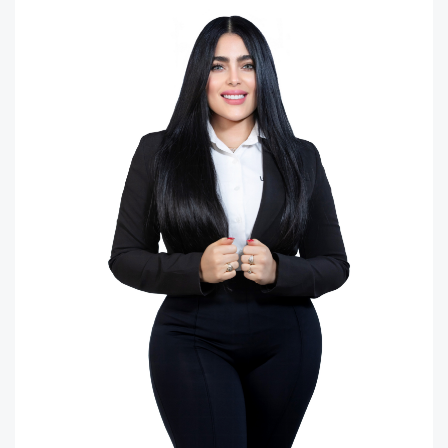
C102
1
1
1
1
1
7
Código
3967
-28
C103
1
1
1
1
1
7
Código
3967
-29
C201
2
1
1
1
1
7
Código
3967
-30
C202
2
1
1
1
1
7
Código
3967
-31
C203
2
1
1
1
1
7
Código
3967
-32
C301
3
1
1
1
1
7