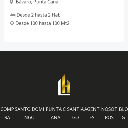
Bávaro
,
Punta Cana
Desde
2
hasta
2
Hab.
Desde
100
hasta
100
Mt2
COMP
SANTO DOMI
PUNTA C
SANTIA
AGENT
NOSOT
BLO
RA
NGO
ANA
GO
ES
ROS
G