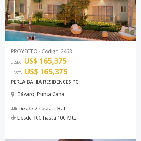
PROYECTO
-
Código
:
2468
US$ 165,375
DESDE
US$ 165,375
HASTA
PERLA BAHIA RESIDENCES PC
Bávaro
,
Punta Cana
Desde
2
hasta
2
Hab.
Desde
100
hasta
100
Mt2