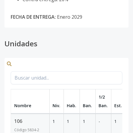
FECHA DE ENTREGA:
Enero 2029
Unidades
1/2
Nombre
Niv.
Hab.
Ban.
Ban.
Est.
m
106
1
1
1
-
1
56
Código
5834
-2