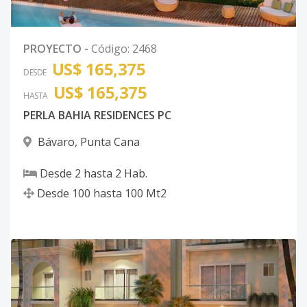
PROYECTO
-
Código
:
2468
US$ 165,375
DESDE
US$ 165,375
HASTA
PERLA BAHIA RESIDENCES PC
Bávaro
,
Punta Cana
Desde
2
hasta
2
Hab.
Desde
100
hasta
100
Mt2