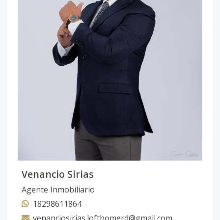
Venancio Sirias
Agente Inmobiliario
18298611864
venanciosirias.lofthomerd@gmail.com