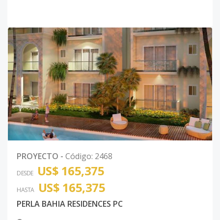
PROYECTO
-
Código
:
2468
US$ 165,375
DESDE
US$ 165,375
HASTA
PERLA BAHIA RESIDENCES PC