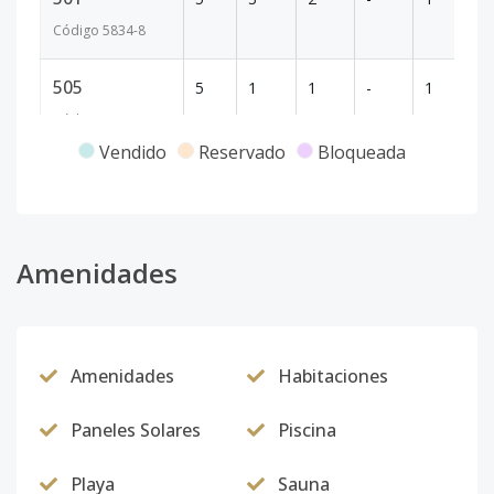
Código
5834
-8
505
5
1
1
-
1
51
Código
5834
-9
Vendido
Reservado
Bloqueada
510
5
2
2
-
1
7
Código
5834
-10
101
Amenidades
1
2
2
-
1
99
Código
5834
-1
Amenidades
Habitaciones
Paneles Solares
Piscina
Playa
Sauna