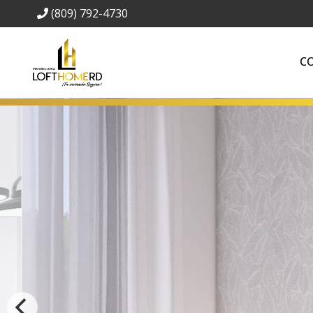
(809) 792-4730
C