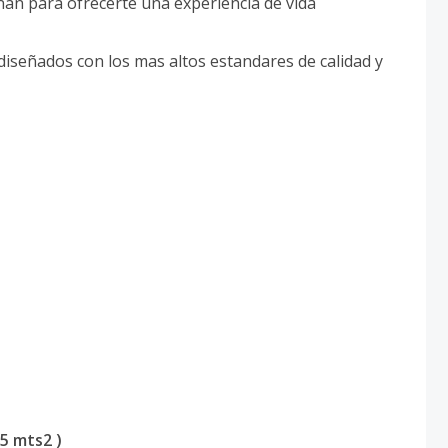
nan para ofrecerte una experiencia de vida
iseñados con los mas altos estandares de calidad y
.
5 mts2 )