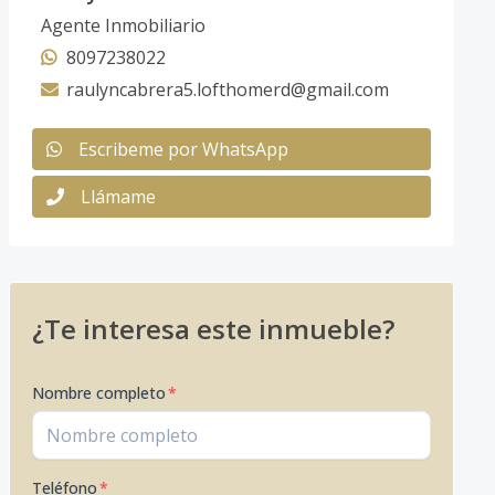
Agente Inmobiliario
8097238022
raulyncabrera5.lofthomerd@gmail.com
Escribeme por WhatsApp
Llámame
¿Te interesa este inmueble?
Nombre completo
*
Teléfono
*