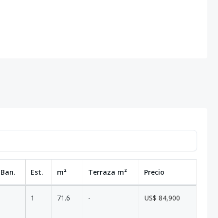
 Ban.
Est.
m²
Terraza
m²
Precio
1
71.6
-
US$ 84,900