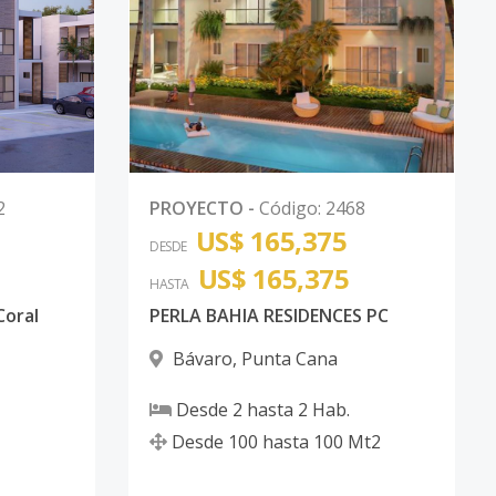
2
PROYECTO
-
Código
:
2468
US$ 165,375
DESDE
US$ 165,375
HASTA
Coral
PERLA BAHIA RESIDENCES PC
Bávaro
,
Punta Cana
Desde
2
hasta
2
Hab.
Desde
100
hasta
100
Mt2