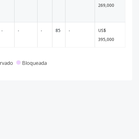
269,000
-
-
-
85
-
US$
395,000
rvado
Bloqueada