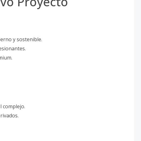
ivo Proyecto
erno y sostenible.
esionantes.
emium.
l complejo.
rivados.