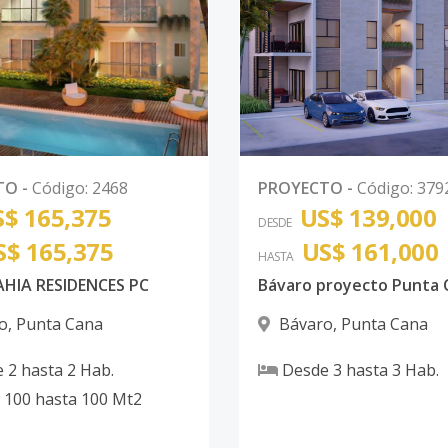
TO
-
Código
:
2468
PROYECTO
-
Código
:
379
$ 165,375
US$ 139,000
DESDE
S$ 165,375
US$ 161,000
HASTA
AHIA RESIDENCES PC
Bávaro proyecto Punta 
o
,
Punta Cana
Bávaro
,
Punta Cana
e
2
hasta
2
Hab.
Desde
3
hasta
3
Hab.
100
hasta
100
Mt2