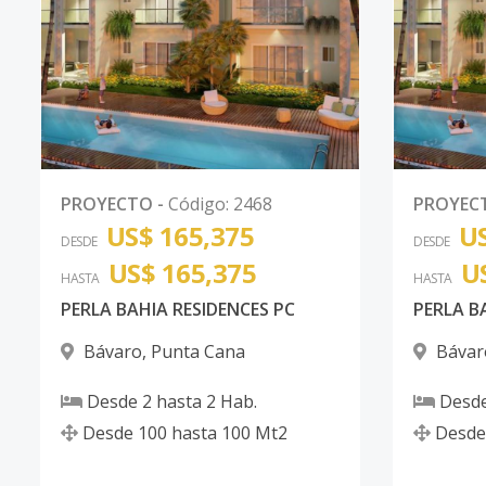
PROYECTO
-
Código
:
2468
PROYEC
US$ 165,375
US
DESDE
DESDE
US$ 165,375
U
HASTA
HASTA
PERLA BAHIA RESIDENCES PC
PERLA B
Bávaro
,
Punta Cana
Bávar
Desde
2
hasta
2
Hab.
Desd
Desde
100
hasta
100
Mt2
Desde