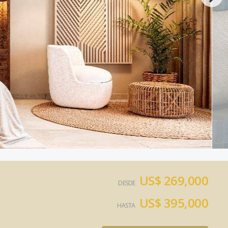
US$ 269,000
DESDE
US$ 395,000
HASTA