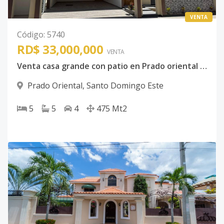
VENTA
Código
:
5740
RD$ 33,000,000
VENTA
Venta casa grande con patio en Prado oriental cinco habitaciones
Prado Oriental
,
Santo Domingo Este
5
5
4
475
Mt2