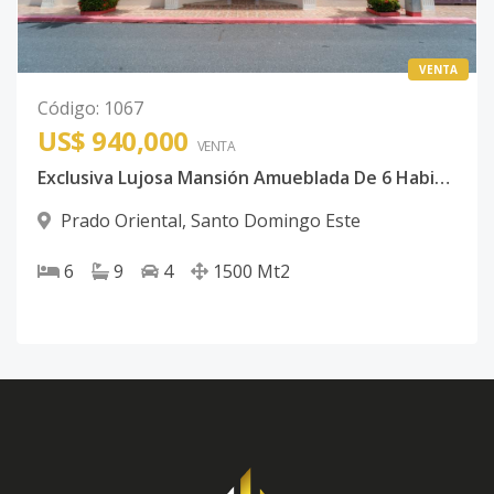
VENTA
Código
:
1067
US$ 940,000
VENTA
Exclusiva Lujosa Mansión Amueblada De 6 Habitaciones Ubicada En Prado Oriental
Prado Oriental
,
Santo Domingo Este
6
9
4
1500
Mt2