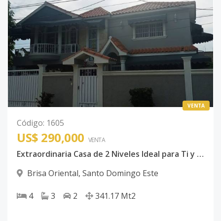
VENTA
Código
:
1605
US$ 290,000
VENTA
Extraordinaria Casa de 2 Niveles Ideal para Ti y Tu Familia con el Espacio y el Confort que Mereces, con Excelente Terminaciones en Brisa Oriental Muy Cerca de la Autopista de San Isidro
Brisa Oriental
,
Santo Domingo Este
4
3
2
341.17
Mt2