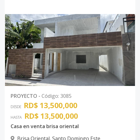
PROYECTO
-
Código
:
3085
RD$ 13,500,000
DESDE
RD$ 13,500,000
HASTA
Casa en venta brisa oriental
Brisa Oriental
,
Santo Domingo Este