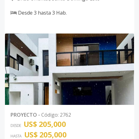
Desde
3
hasta
3
Hab.
PROYECTO
-
Código
:
2762
US$ 205,000
DESDE
US$ 205,000
HASTA