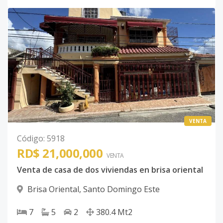
VENTA
Código
:
5918
RD$ 21,000,000
VENTA
Venta de casa de dos viviendas en brisa oriental
Brisa Oriental
,
Santo Domingo Este
7
5
2
380.4
Mt2