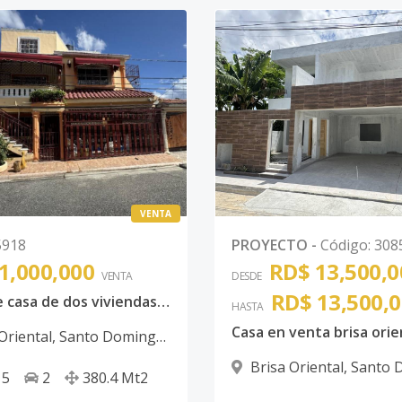
VENTA
5918
PROYECTO
-
Código
:
308
1,000,000
RD$ 13,500,0
VENTA
DESDE
RD$ 13,500,
Venta de casa de dos viviendas en brisa oriental
HASTA
Casa en venta brisa orie
Oriental
,
Santo Domingo
Brisa Oriental
,
Santo 
5
2
380.4
Mt2
Este