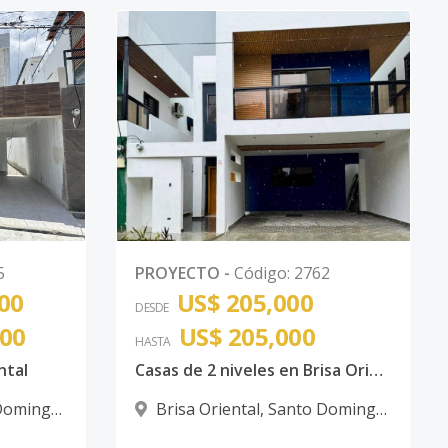
5
PROYECTO
-
Código
:
2762
00
US$ 205,000
DESDE
000
US$ 205,000
HASTA
ntal
Casas de 2 niveles en Brisa Oriental de San Isidro, SDE, Zona Oriental
Domingo
Brisa Oriental
,
Santo Domingo
Este