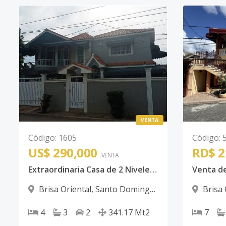
VENTA
Código
:
1605
Código
:
US$ 290,000
RD$ 2
VENTA
Extraordinaria Casa de 2 Niveles Ideal para Ti y Tu Familia con el Espacio y el Confort que Mereces, con Excelente Terminaciones en Brisa Oriental Muy Cerca de la Autopista de San Isidro
Brisa Oriental
,
Santo Domingo
Brisa 
Este
Este
4
3
2
341.17
Mt2
7