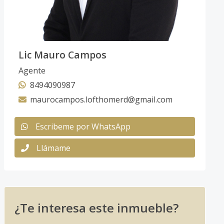
Lic Mauro Campos
Agente
8494090987
maurocampos.lofthomerd@gmail.com
Escribeme por WhatsApp
Llámame
¿Te interesa este inmueble?