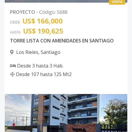
VENTA
Código
4859
-37
PROYECTO
-
Código
:
5688
Edif 7 Apto N-
US$ 166,000
3
3
2
-
2
10
DESDE
3
US$ 190,625
HASTA
Código
4859
-38
TORRE LISTA CON AMENIDADES EN SANTIAGO
Edif 7 Apto N-
2
3
2
-
2
10
Los Rieles
,
Santiago
2
Desde
3
hasta
3
Hab.
Código
4859
-39
Desde
107
hasta
125
Mt2