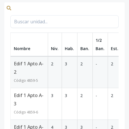
1/2
Nombre
Niv.
Hab.
Ban.
Ban.
Est.
m
Edif 1 Apto A-
2
3
2
-
2
10
2
Código
4859
-5
Edif 1 Apto A-
3
3
2
-
2
10
3
Código
4859
-6
Edif 1 Apto A-
4
3
3
-
2
11