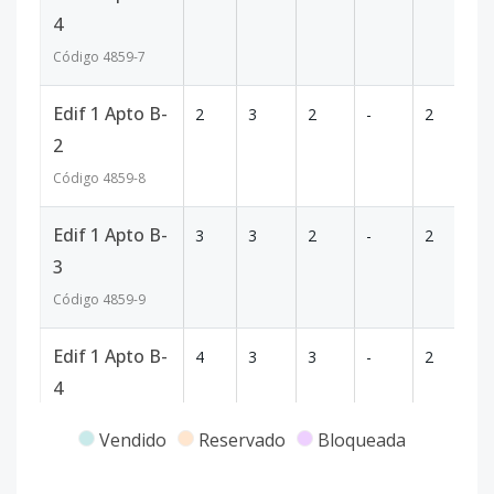
4
Código
4859
-7
Edif 1 Apto B-
2
3
2
-
2
10
2
Código
4859
-8
Edif 1 Apto B-
3
3
2
-
2
10
3
Código
4859
-9
Edif 1 Apto B-
4
3
3
-
2
11
4
Código
4859
-10
Vendido
Reservado
Bloqueada
Edif 2 Apto C-
2
3
2
-
2
10