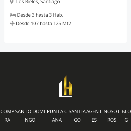
Los Rieles
,
Santiago
Desde
3
hasta
3
Hab.
Desde
107
hasta
125
Mt2
COMP
SANTO DOMI
PUNTA C
SANTIA
AGENT
NOSOT
BLO
RA
NGO
ANA
GO
ES
ROS
G