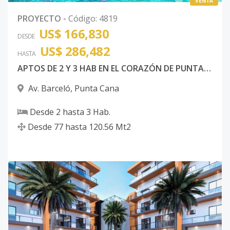
VENTA
PROYECTO
-
Código
:
4819
US$ 166,830
DESDE
US$ 286,482
HASTA
APTOS DE 2 Y 3 HAB EN EL CORAZÓN DE PUNTA CANA
Av. Barceló
,
Punta Cana
Desde
2
hasta
3
Hab.
Desde
77
hasta
120.56
Mt2