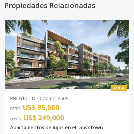
Propiedades Relacionadas
VENTA
PROYECTO
-
Código
:
4605
US$ 95,000
DESDE
US$ 249,000
HASTA
Apartamentos de lujos en el Downtown .