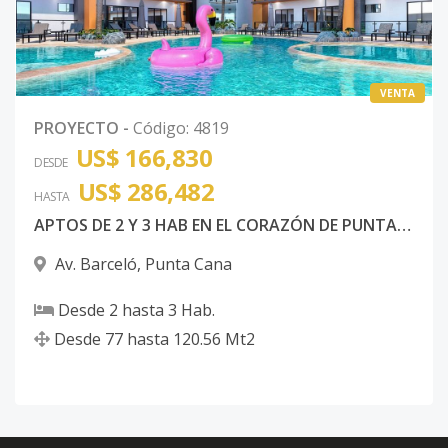
VENTA
PROYECTO
-
Código
:
4819
US$ 166,830
DESDE
US$ 286,482
HASTA
APTOS DE 2 Y 3 HAB EN EL CORAZÓN DE PUNTA CANA
Av. Barceló
,
Punta Cana
Desde
2
hasta
3
Hab.
Desde
77
hasta
120.56
Mt2