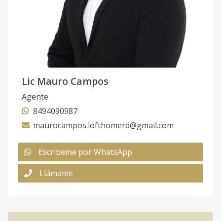
Lic Mauro Campos
Agente
8494090987
maurocampos.lofthomerd@gmail.com
Escribeme por WhatsApp
Llámame