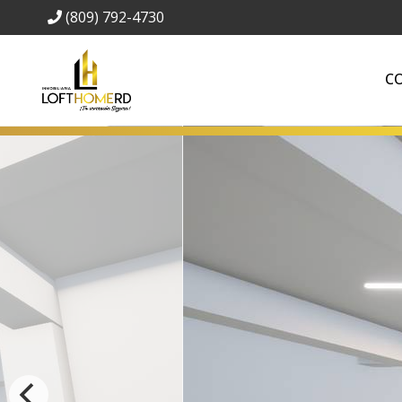
(809) 792-4730
C