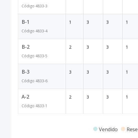
Código
4833
-3
B-1
1
3
3
1
Código
4833
-4
B-2
2
3
3
1
Código
4833
-5
B-3
3
3
3
1
Código
4833
-6
A-2
2
3
3
1
Código
4833
-1
Vendido
Rese