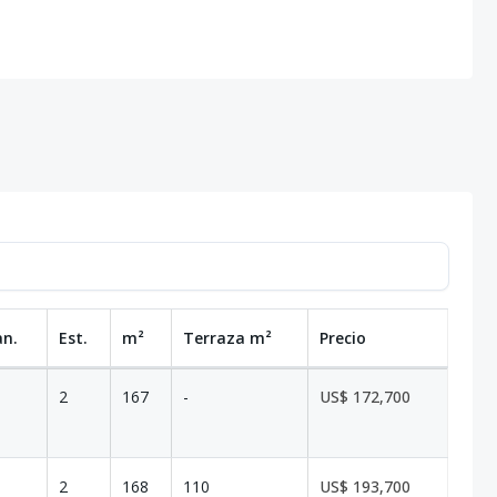
an.
Est.
m²
Terraza
m²
Precio
2
167
-
US$ 172,700
2
168
110
US$ 193,700