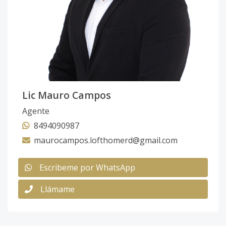
Lic Mauro Campos
Agente
8494090987
maurocampos.lofthomerd@gmail.com
Escribeme por WhatsApp
Llámame