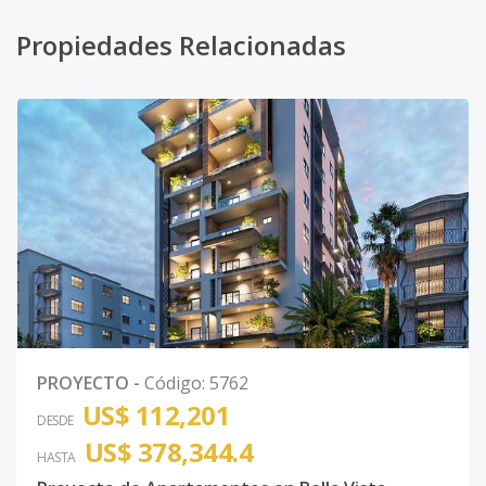
Propiedades Relacionadas
PROYECTO
-
Código
:
5762
US$ 112,201
DESDE
US$ 378,344.4
HASTA