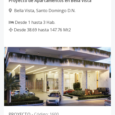
Proyecto de Apartamentos en Bella Vista
Bella Vista
,
Santo Domingo D.N.
Desde
1
hasta
3
Hab.
Desde
38.69
hasta
147.76
Mt2
PROYECTO
-
Código
:
1600