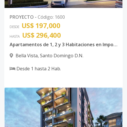
PROYECTO
-
Código
:
1600
US$ 197,000
DESDE
US$ 296,400
HASTA
Apartamentos de 1, 2 y 3 Habitaciones en Imponente Torre Situada en Bella Vista.
Bella Vista
,
Santo Domingo D.N.
Desde
1
hasta
2
Hab.