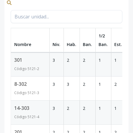
1/2
Nombre
Niv.
Hab.
Ban.
Ban.
Est.
m
301
3
2
2
1
1
8
Código
5121
-2
8-302
3
3
2
1
2
1
Código
5121
-3
14-303
3
2
2
1
1
8
Código
5121
-4
201
2
2
2
1
2
8