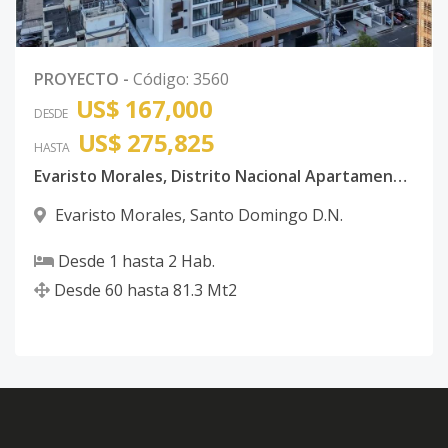
PROYECTO
-
Código
:
3560
US$ 167,000
DESDE
US$ 275,825
HASTA
Evaristo Morales, Distrito Nacional Apartamentos de 1 y 2 habitaciones en Moderna torre
Evaristo Morales
,
Santo Domingo D.N.
Desde
1
hasta
2
Hab.
Desde
60
hasta
81.3
Mt2