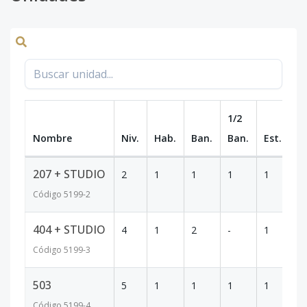
1/2
Nombre
Niv.
Hab.
Ban.
Ban.
Est.
m
207 + STUDIO
2
1
1
1
1
7
Código
5199
-2
404 + STUDIO
4
1
2
-
1
6
Código
5199
-3
503
5
1
1
1
1
4
Código
5199
-4