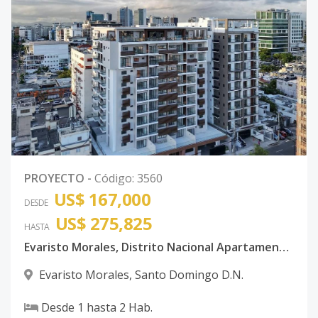
PROYECTO
-
Código
:
3560
US$ 167,000
DESDE
US$ 275,825
HASTA
Evaristo Morales, Distrito Nacional Apartamentos de 1 y 2 habitaciones en Moderna torre
Evaristo Morales
,
Santo Domingo D.N.
Desde
1
hasta
2
Hab.