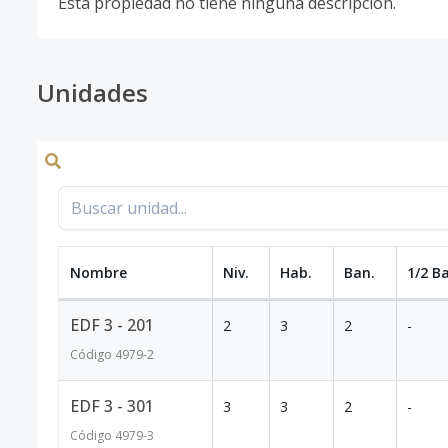
Esta propiedad no tiene ninguna descripción.
Unidades
Nombre
Niv.
Hab.
Ban.
1/2 B
EDF 3 - 201
2
3
2
-
Código
4979
-2
EDF 3 - 301
3
3
2
-
Código
4979
-3