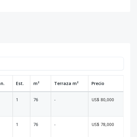
an.
Est.
m²
Terraza
m²
Precio
1
76
-
US$ 80,000
1
76
-
US$ 78,000