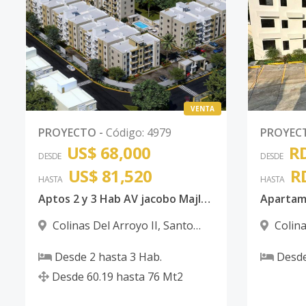
VENTA
PROYECTO
-
Código
:
4979
PROYEC
US$ 68,000
RD
DESDE
DESDE
US$ 81,520
R
HASTA
HASTA
Aptos 2 y 3 Hab AV jacobo Majluta
Colinas Del Arroyo II
,
Santo
Colina
Domingo Norte
Domingo
Desde
2
hasta
3
Hab.
Desd
Desde
60.19
hasta
76
Mt2