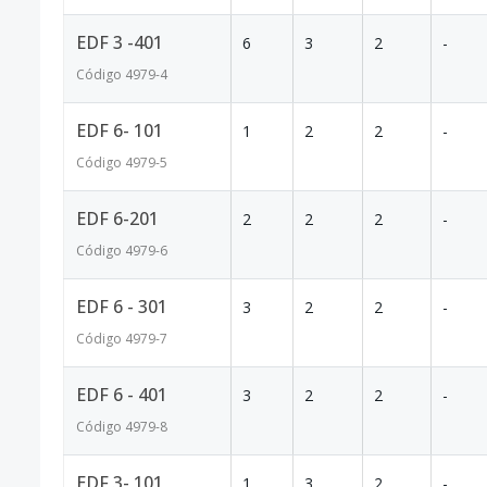
EDF 3 -401
6
3
2
-
Código
4979
-4
EDF 6- 101
1
2
2
-
Código
4979
-5
EDF 6-201
2
2
2
-
Código
4979
-6
EDF 6 - 301
3
2
2
-
Código
4979
-7
EDF 6 - 401
3
2
2
-
Código
4979
-8
EDF 3- 101
1
3
2
-