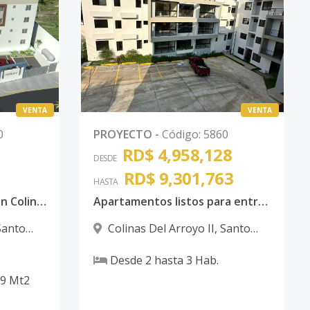
VENTA
VENTA
0
PROYECTO
-
Código
:
5860
RD$ 4,958,128
DESDE
RD$ 9,301,763
HASTA
Amplios apartamentos en Colinas Del Arroyo II
Apartamentos listos para entrega en la Jacobo Majluta
Santo
Colinas Del Arroyo II
,
Santo
Domingo Norte
Desde
2
hasta
3
Hab.
59
Mt2