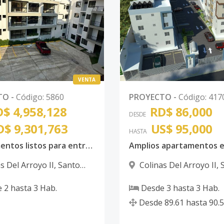
VENTA
TO
-
Código
:
5860
PROYECTO
-
Código
:
417
$ 4,958,128
RD$ 86,000
DESDE
D$ 9,301,763
US$ 95,000
HASTA
Apartamentos listos para entrega en la Jacobo Majluta
s Del Arroyo II
,
Santo
Colinas Del Arroyo II
,
 Norte
Domingo Norte
e
2
hasta
3
Hab.
Desde
3
hasta
3
Hab.
Desde
89.61
hasta
90.