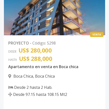
VENTA
PROYECTO
-
Código
:
5298
US$ 280,000
DESDE
US$ 288,000
HASTA
Apartamento en venta en Boca chica
Boca Chica
,
Boca Chica
Desde
2
hasta
2
Hab.
Desde
97.15
hasta
108.15
Mt2