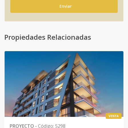
Enviar
Propiedades Relacionadas
VENTA
PROYECTO
-
Código
:
5298