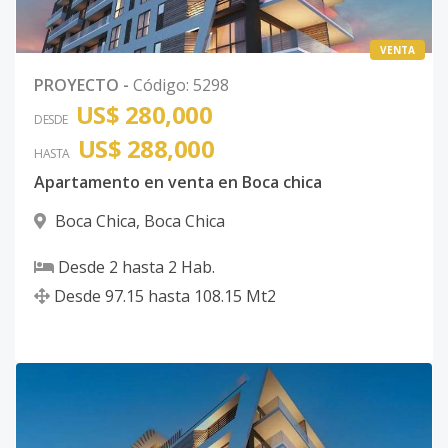
VENTA
PROYECTO
-
Código
:
5298
US$ 280,000
DESDE
US$ 288,000
HASTA
Apartamento en venta en Boca chica
Boca Chica
,
Boca Chica
Desde
2
hasta
2
Hab.
Desde
97.15
hasta
108.15
Mt2