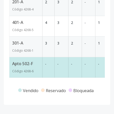
201-A
2
3
2
-
1
9
Código
4268
-4
401-A
4
3
2
-
1
9
Código
4268
-5
301-A
3
3
2
-
1
9
Código
4268
-1
Apto 502-F
-
-
-
-
-
-
Código
4268
-6
Vendido
Reservado
Bloqueada