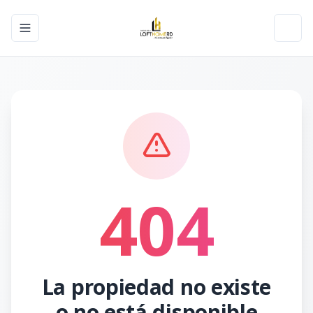
Toggle navigation menu
Toggl
404
La propiedad no existe
o no está disponible