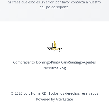
Si crees que esto es un error, por favor contacta a nuestro
equipo de soporte.
Compra
Santo Domingo
Punta Cana
Santiago
Agentes
Nosotros
Blog
Facebook
Instagram
YouTube
©
2026
Loft Home RD
,
Todos los derechos reservados
Powered by
AlterEstate