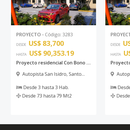
PROYECTO
-
Código
:
3283
PROYEC
US$ 83,700
US
DESDE
DESDE
US$ 90,353.19
U
HASTA
HASTA
Proyecto residencial Con Bono Autopista de San Isidro
Autopista San Isidro
,
Santo
Autopi
Domingo Este
Domingo
Desde
3
hasta
3
Hab.
Desd
Desde
73
hasta
79
Mt2
Desde