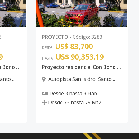
3
PROYECTO
-
Código
:
3283
US$ 83,700
DESDE
9
US$ 90,353.19
HASTA
Proyecto residencial Con Bono Autopista de San Isidro
Proyecto residencial Con Bono Autopista de San Isidro
anto
Autopista San Isidro
,
Santo
Domingo Este
Desde
3
hasta
3
Hab.
2
Desde
73
hasta
79
Mt2