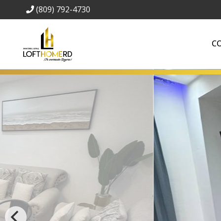
(809) 792-4730
C