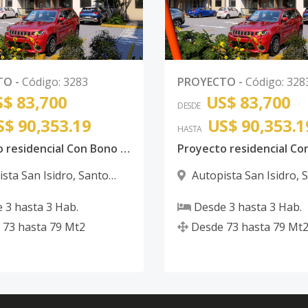
TO
-
Código
:
3283
PROYECTO
-
Código
:
328
$ 83,700
US$ 83,700
DESDE
S$ 90,353.19
US$ 90,353.1
HASTA
Proyecto residencial Con Bono Autopista de San Isidro
sta San Isidro
,
Santo
Autopista San Isidro
,
S
 Este
Domingo Este
e
3
hasta
3
Hab.
Desde
3
hasta
3
Hab.
73
hasta
79
Mt2
Desde
73
hasta
79
Mt