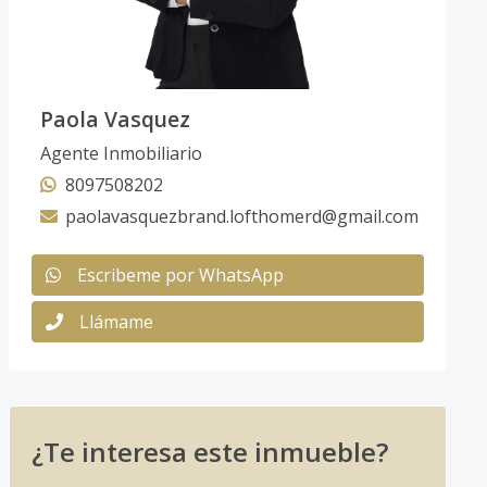
Paola Vasquez
Agente Inmobiliario
8097508202
paolavasquezbrand.lofthomerd@gmail.com
Escribeme por WhatsApp
Llámame
¿Te interesa este inmueble?