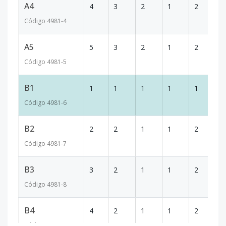
A4
4
3
2
1
2
1
Código
4981
-4
A5
5
3
2
1
2
1
Código
4981
-5
B1
1
1
1
1
1
7
Código
4981
-6
B2
2
2
1
1
2
1
Código
4981
-7
B3
3
2
1
1
2
1
Código
4981
-8
B4
4
2
1
1
2
1
Código
4981
-9