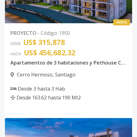
VENTA
PROYECTO
-
Código
:
1950
US$ 315,878
DESDE
US$ 456,682.32
HASTA
Apartamentos de 3 habitaciones y Pethouse Cerro Hermoso Santiago de los Caballeros
Cerro Hermoso
,
Santiago
Desde
3
hasta
3
Hab.
Desde
163.62
hasta
190
Mt2