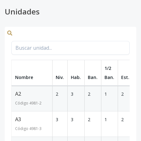
Unidades
1/2
Nombre
Niv.
Hab.
Ban.
Ban.
Est.
m
A2
2
3
2
1
2
1
Código
4981
-2
A3
3
3
2
1
2
1
Código
4981
-3