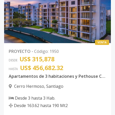
VENTA
PROYECTO
-
Código
:
1950
US$ 315,878
DESDE
US$ 456,682.32
HASTA
Apartamentos de 3 habitaciones y Pethouse Cerro Hermoso Santiago de los Caballeros
Cerro Hermoso
,
Santiago
Desde
3
hasta
3
Hab.
Desde
163.62
hasta
190
Mt2