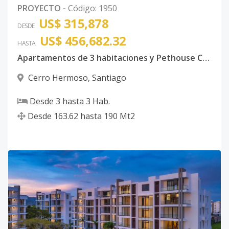
PROYECTO
-
Código
:
1950
US$ 315,878
DESDE
US$ 456,682.32
HASTA
Apartamentos de 3 habitaciones y Pethouse Cerro Hermoso Santiago de los Caballeros
Cerro Hermoso
,
Santiago
Desde
3
hasta
3
Hab.
Desde
163.62
hasta
190
Mt2