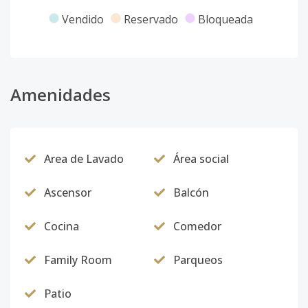
Vendido
Reservado
Bloqueada
B5
5
2
1
1
2
1
Código
4981
-10
A1
Amenidades
1
3
2
1
2
1
Código
4981
-1
Area de Lavado
Área social
Ascensor
Balcón
Cocina
Comedor
Family Room
Parqueos
Patio