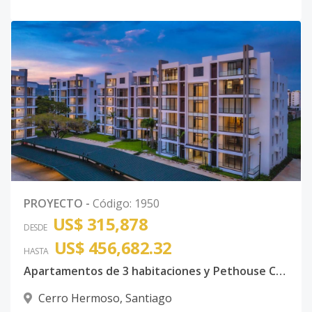
PROYECTO
-
Código
:
1950
US$ 315,878
DESDE
US$ 456,682.32
HASTA
Apartamentos de 3 habitaciones y Pethouse Cerro Hermoso Santiago de los Caballeros
Cerro Hermoso
,
Santiago