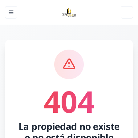
Toggle navigation menu
Toggl
404
La propiedad no existe
o no está disponible