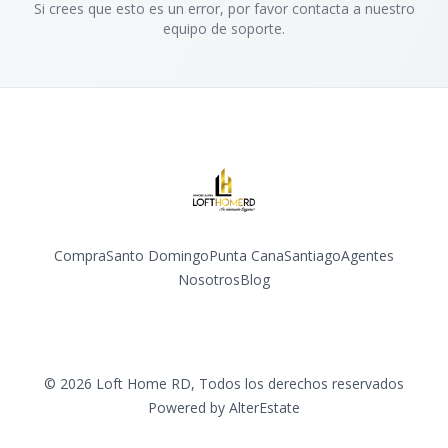
Si crees que esto es un error, por favor contacta a nuestro
equipo de soporte.
Compra
Santo Domingo
Punta Cana
Santiago
Agentes
Nosotros
Blog
Facebook
Instagram
YouTube
©
2026
Loft Home RD
,
Todos los derechos reservados
Powered by
AlterEstate