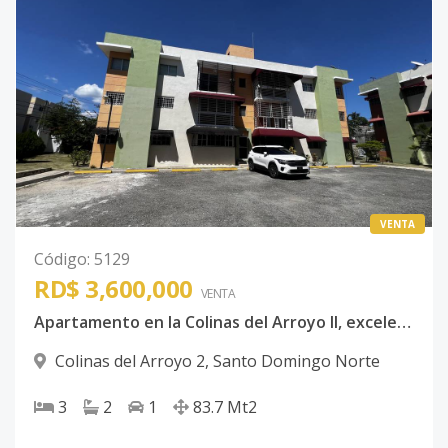
VENTA
Código
:
5129
RD$ 3,600,000
VENTA
Apartamento en la Colinas del Arroyo II, excelente para inversión
Colinas del Arroyo 2
,
Santo Domingo Norte
3
2
1
83.7
Mt2