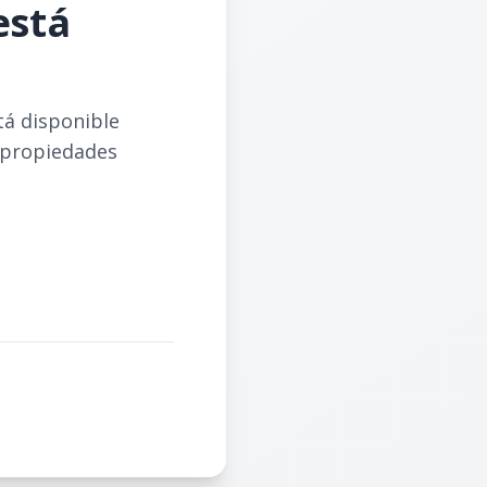
está
tá disponible
 propiedades