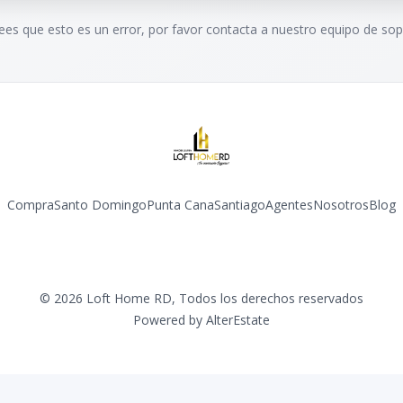
rees que esto es un error, por favor contacta a nuestro equipo de sop
Compra
Santo Domingo
Punta Cana
Santiago
Agentes
Nosotros
Blog
Facebook
Instagram
YouTube
©
2026
Loft Home RD
,
Todos los derechos reservados
Powered by
AlterEstate