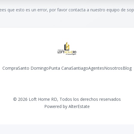
rees que esto es un error, por favor contacta a nuestro equipo de sop
Compra
Santo Domingo
Punta Cana
Santiago
Agentes
Nosotros
Blog
Facebook
Instagram
YouTube
©
2026
Loft Home RD
,
Todos los derechos reservados
Powered by
AlterEstate