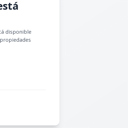
está
tá disponible
 propiedades