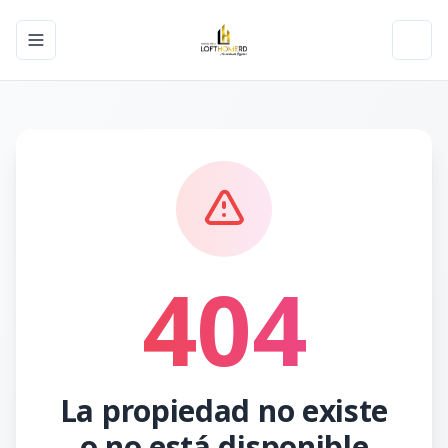
Toggle navigation menu
Toggl
404
La propiedad no existe
o no está disponible