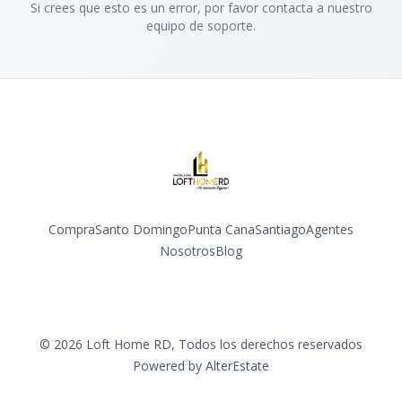
Si crees que esto es un error, por favor contacta a nuestro
equipo de soporte.
Compra
Santo Domingo
Punta Cana
Santiago
Agentes
Nosotros
Blog
Facebook
Instagram
YouTube
©
2026
Loft Home RD
,
Todos los derechos reservados
Powered by
AlterEstate