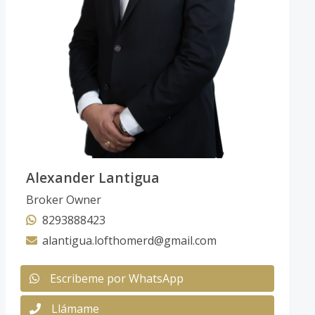
Alexander Lantigua
Broker Owner
8293888423
alantigua.lofthomerd@gmail.com
Escribeme por WhatsApp
Llámame