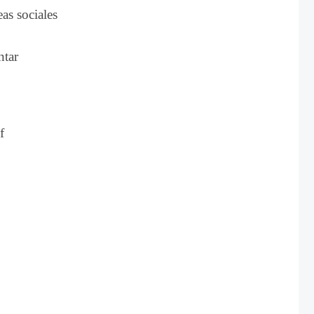
as sociales
ntar
f