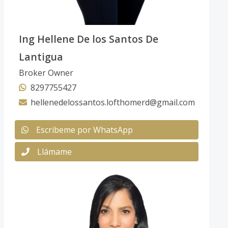
Ing Hellene De los Santos De
Lantigua
Broker Owner
8297755427
hellenedelossantos.lofthomerd@gmail.com
Escribeme por WhatsApp
Llámame