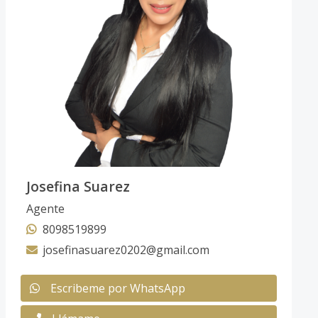
Josefina Suarez
Agente
8098519899
josefinasuarez0202@gmail.com
Escribeme por WhatsApp