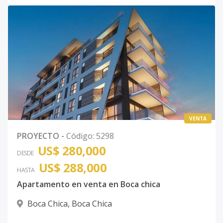
VENTA
PROYECTO
-
Código
:
5298
US$ 280,000
DESDE
US$ 288,000
HASTA
Apartamento en venta en Boca chica
Boca Chica
,
Boca Chica