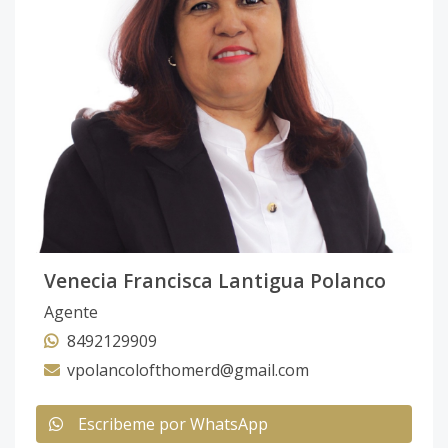
Venecia Francisca Lantigua Polanco
Agente
8492129909
vpolancolofthomerd@gmail.com
Escribeme por WhatsApp